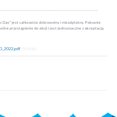
---------------------------------------------------------------------
p Day" jest całkowicie dobrowolny i nieodpłatny. Pobranie
lne przystąpienie do akcji i jest jednoznaczne z akceptacją
D_2022.pdf
(582.89kB)