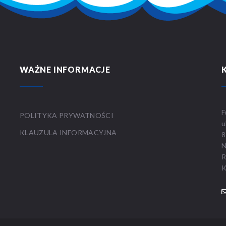
WAŻNE INFORMACJE
F
POLITYKA PRYWATNOŚCI
u
KLAUZULA INFORMACYJNA
8
N
R
K