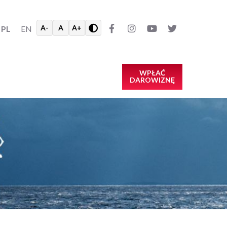
A-
A
A+
PL
EN
WPŁAĆ
DAROWIZNĘ