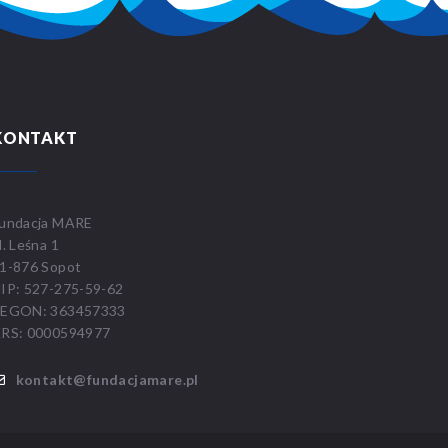
KONTAKT
undacja MARE
l. Leśna 1
1-876 Sopot
IP: 527-275-59-62
EGON: 363457333
RS: 0000594977
kontakt@fundacjamare.pl