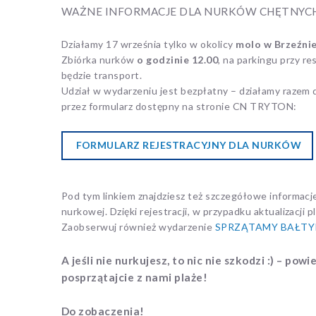
WAŻNE INFORMACJE DLA NURKÓW CHĘTNYCH 
Działamy 17 września tylko w okolicy
molo w Brzeźni
Zbiórka nurków
o godzinie 12.00
, na parkingu przy r
będzie transport.
Udział w wydarzeniu jest bezpłatny – działamy razem 
przez formularz dostępny na stronie CN TRYTON:
FORMULARZ REJESTRACYJNY DLA NURKÓW
Pod tym linkiem znajdziesz też szczegółowe informacj
nurkowej. Dzięki rejestracji, w przypadku aktualizacji 
Zaobserwuj również wydarzenie
SPRZĄTAMY BAŁTY
A jeśli nie nurkujesz, to nic nie szkodzi :) – po
posprzątajcie z nami plaże!
Do zobaczenia!