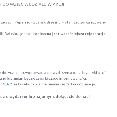
DO WZIĘCIA UDZIAŁU W AKCJI:
e
.
estauracji Peperino (Gdańsk Brzeźno)– stamtąd zorganizowany
dla Bałtyku, jednak
konieczna jest wcześniejsza rejestracja
e dotyczące przygotowania do wydarzenia oraz logistyki akcji
planu lub zmian będziesz na bieżąco informowany/-a.
K 2022
na Facebooku, a nie ominie cię żadna informacja.
wiedz o wydarzeniu znajomym, dołączcie do nas i