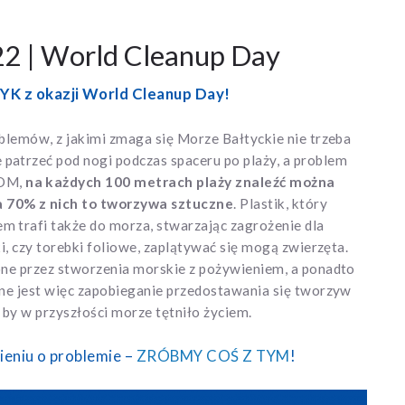
| World Cleanup Day
 z okazji World Cleanup Day!
oblemów, z jakimi zmaga się Morze Bałtyckie nie trzeba
patrzeć pod nogi podczas spaceru po plaży, a problem
COM,
na każdych 100 metrach plaży znaleźć można
a 70% z nich to tworzywa sztuczne
. Plastik, który
m trafi także do morza, stwarzając zagrożenie dla
ki, czy torebki foliowe, zaplątywać się mogą zwierzęta.
lone przez stworzenia morskie z pożywieniem, a ponadto
zne jest więc zapobieganie przedostawania się tworzyw
by w przyszłości morze tętniło życiem.
ieniu o problemie –
ZRÓBMY COŚ Z TYM
!